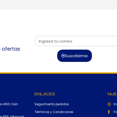
s ofertas
Suscribirme
Enlaces
Nue
a 4601, San
Seguimiento pedidos
I
Términos y Condiciones
F
 1155, Vitacura