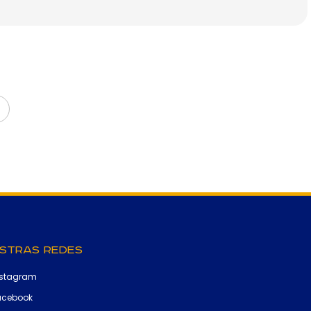
stras Redes
nstagram
acebook