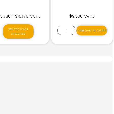
15.730
-
$
16.170
$
9.500
IVA inc
IVA inc
Seleccionar
Agregar al carrito
opciones