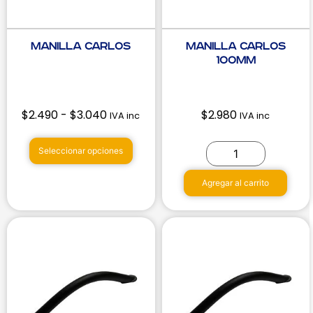
Manilla Carlos
Manilla Carlos
100mm
$
2.490
-
$
3.040
$
2.980
IVA inc
IVA inc
Seleccionar opciones
Agregar al carrito