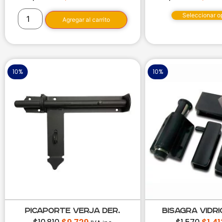
Seleccionar o
Agregar al carrito
10%
10%
Picaporte Verja Der.
Bisagra Vidri