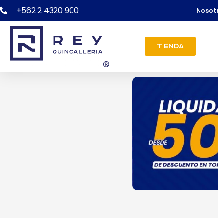
+562 2 4320 900
Nosot
Tienda