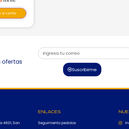
3
IVA inc
 al carrito
s ofertas
Suscribirme
Enlaces
Nue
a 4601, San
Seguimiento pedidos
I