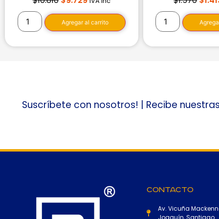
$
10.810
$
9.729
$
1.570
$
1.41
IVA inc
Agregar al carrito
Agregar
Suscríbete con nosotros! | Recibe nuestra
Contacto
Av. Vicuña Mackenn
Joaquín, Santiago