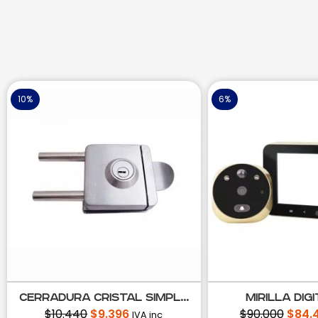
10%
6%
Cerradura Cristal Simpl...
Mirilla Dig
$
10.440
$
9.396
$
90.000
$
84.
IVA inc