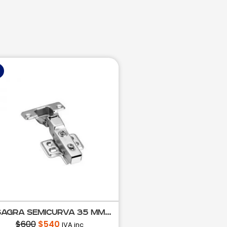
sagra Semicurva 35 mm...
$
600
$
540
IVA inc