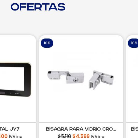
Ofertas
10%
10%
ital JY7
Bisagra para vidrio cro...
Bi
400
$
5.110
$
4.599
IVA inc
IVA inc