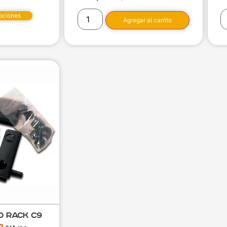
pciones
Agregar al carrito
o Rack C9