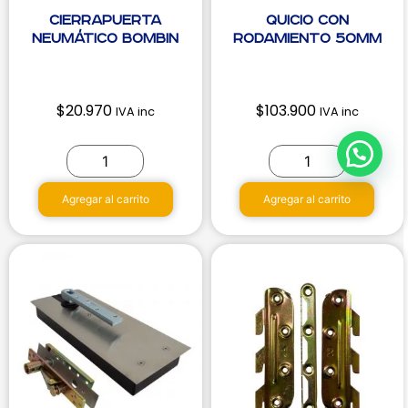
Cierrapuerta
Quicio con
Neumático Bombin
Rodamiento 50mm
$
20.970
$
103.900
IVA inc
IVA inc
Agregar al carrito
Agregar al carrito