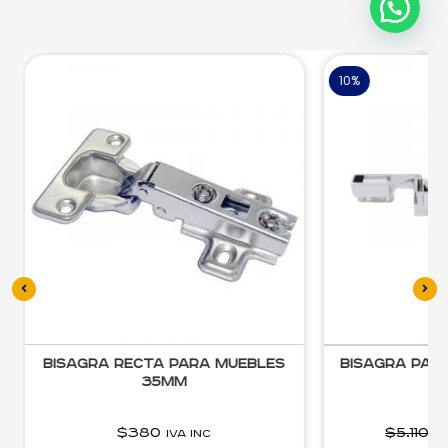
10%
Bisagra recta para muebles
Bisagra par
35mm
$
380
$
5.110
$
IVA inc