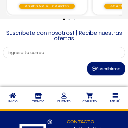
Agregar al carrito
Agregar
Suscríbete con nosotros! | Recibe nuestras
ofertas
Suscribirme
Inicio
Tienda
Cuenta
Carrito
Menú
Contacto