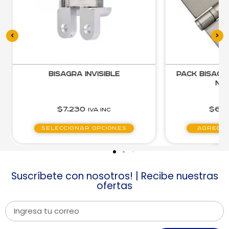
Bisagra Invisible
Pack Bisag
Níq
$
7.230
$
6.
IVA inc
Seleccionar opciones
Agregar
Suscríbete con nosotros! | Recibe nuestras
ofertas