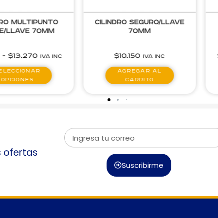
ro Seguro/Llave
Cilindro Multipunto
70mm
Llave/Seguro 70mm
10.150
$
12.930
-
$
15.140
IVA inc
IVA inc
gregar al
Seleccionar
carrito
opciones
s ofertas
Suscribirme