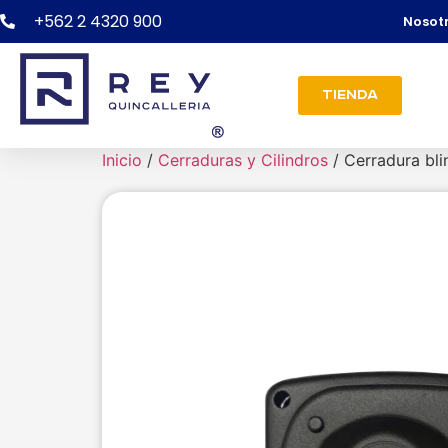
+562 2 4320 900
Nosot
Tienda
Inicio
/
Cerraduras y Cilindros
/ Cerradura bl