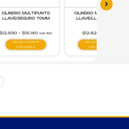
Cilindro Multipunto
Cerradura tubular acc.
Llave/Llave 80mm
llave multipunto
$
12.820
$
9.900
IVA inc
IVA inc
Seleccionar
Seleccionar
opciones
opciones