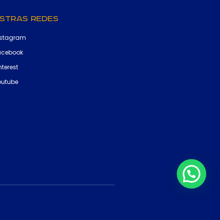
stras Redes
nstagram
acebook
nterest
outube