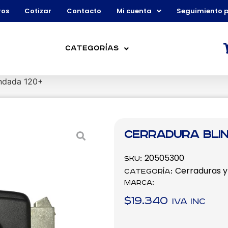
ros
Cotizar
Contacto
Mi cuenta
Seguimiento 
Categorías
indada 120+
Cerradura blin
20505300
SKU:
Cerraduras y 
Categoría:
Marca:
$
19.340
IVA inc