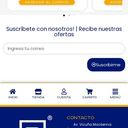
Agregar al carrito
Agregar
Suscríbete con nosotros! | Recibe nuestras
ofertas
Suscribirme
Inicio
Tienda
Cuenta
Carrito
Menú
Contacto
Av. Vicuña Mackenna