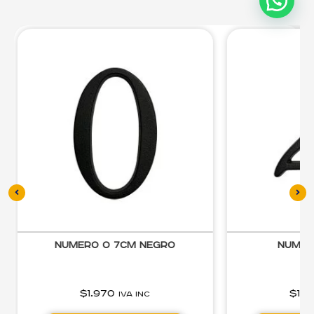
Numero 0 7cm negro
Numer
$
1.970
$
1.9
IVA inc