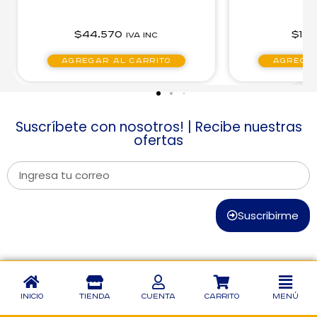
$
44.570
$
1.4
IVA inc
Agregar al carrito
Agregar
Suscríbete con nosotros! | Recibe nuestras
ofertas
Suscribirme
Inicio
Tienda
Cuenta
Carrito
Menú