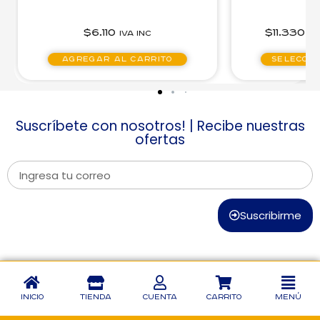
$
6.110
$
11.330
-
$
13.270
IVA inc
IVA inc
egar al carrito
Seleccionar opciones
Suscríbete con nosotros! | Recibe nuestras
ofertas
Suscribirme
Inicio
Tienda
Cuenta
Carrito
Menú