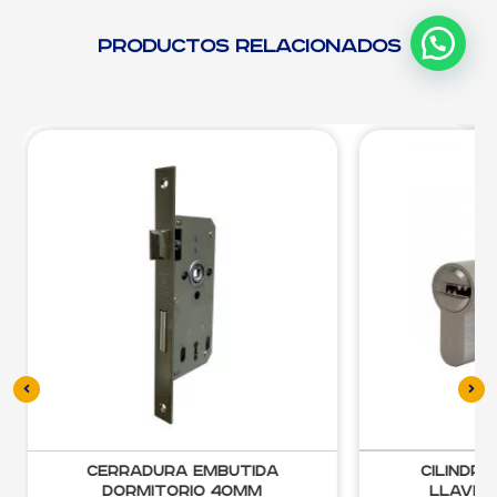
Productos relacionados
radura embutida
Cilindro Multipunto
rmitorio 40mm
Llave/Llave 70mm