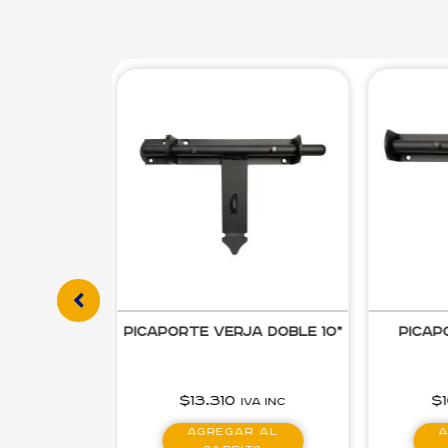
Níquel /
Picaporte Verja Doble 10”
Picap
vejecido
80
$
13.310
$
IVA inc
IVA inc
onar
Agregar al
A