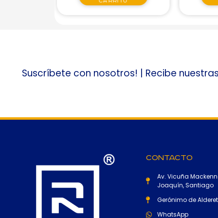
es
carrito
Suscríbete con nosotros! | Recibe nuestra
Contacto
Av. Vicuña Mackenn
Joaquín, Santiago
Gerónimo de Alderete
WhatsApp