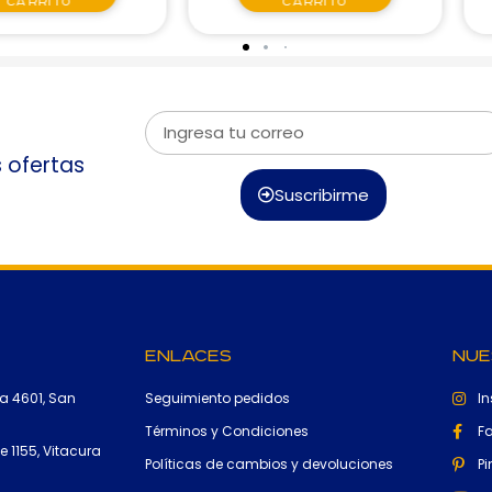
carrito
carrito
s ofertas
Suscribirme
Enlaces
Nue
a 4601, San
Seguimiento pedidos
I
Términos y Condiciones
F
 1155, Vitacura
Políticas de cambios y devoluciones
Pi