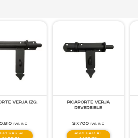
orte Verja Izq.
Picaporte Verja
Reversible
10.810
$
7.700
IVA inc
IVA inc
gregar al
Agregar al