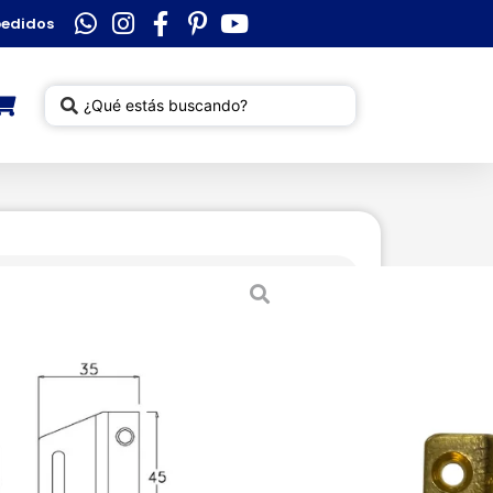
pedidos
redera bronce
enes