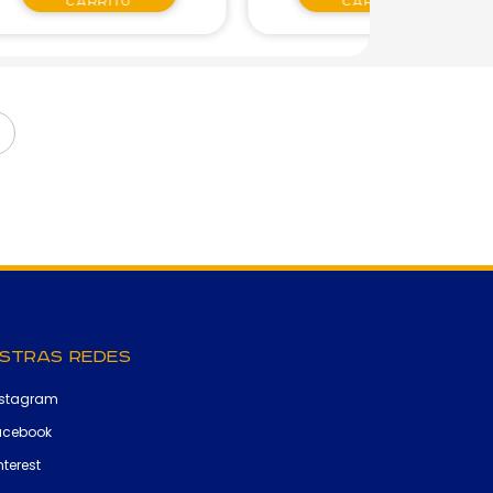
carrito
carrito
stras Redes
nstagram
acebook
nterest