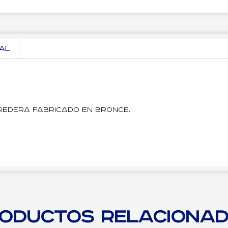
nal
redera fabricado en bronce.
oductos relaciona