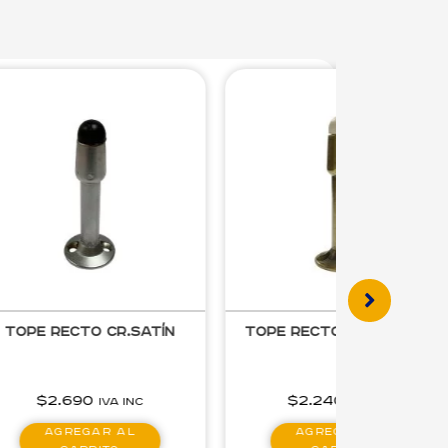
Tope recto Cr.Satín
Tope Recto Bronceado
$
2.690
$
2.240
IVA inc
IVA inc
Agregar al
Agregar al