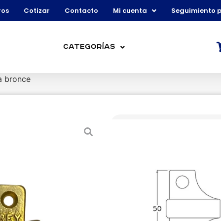
ros
Cotizar
Contacto
Mi cuenta
Seguimiento 
Categorías
a bronce
Picaporte cor
50419140
SKU:
Topes y Ret
Categoría:
Marca:
$
4.590
IVA inc