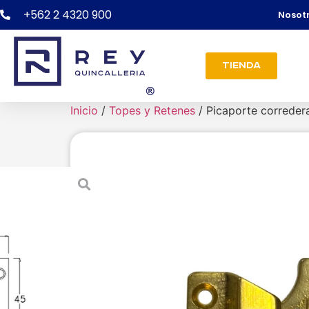
+562 2 4320 900
Nosot
Tienda
Inicio
/
Topes y Retenes
/ Picaporte correder