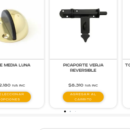
aporte Verja
Tope Recto de Acero Inox
eversible
8.310
$
3.990
IVA inc
IVA inc
gregar al
Agregar al
carrito
carrito