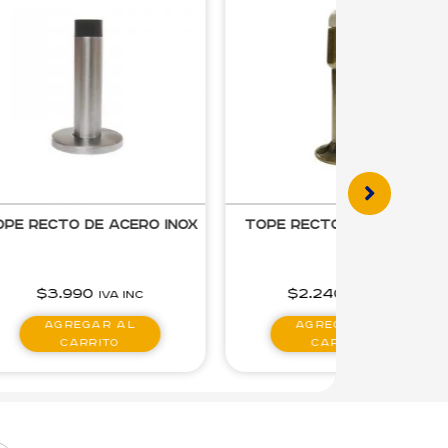
Tope Recto Bronceado
Tope curvo bronceado
$
2.240
$
2.330
IVA inc
IVA inc
Agregar al
Agregar al
carrito
carrito