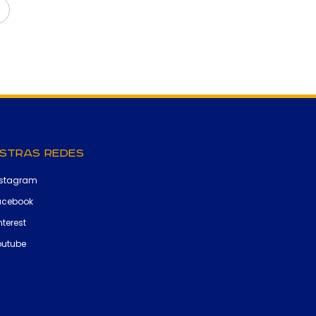
stras Redes
nstagram
acebook
nterest
outube