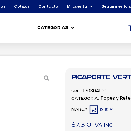
ros
Cotizar
Contacto
Mi cuenta
Seguimiento 
Categorías
Picaporte vert
170304100
SKU:
Topes y Ret
Categoría:
Marca:
$
7.310
IVA inc