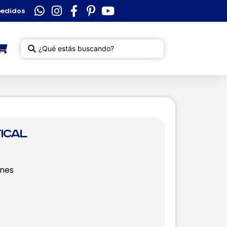
pedidos
ical
enes