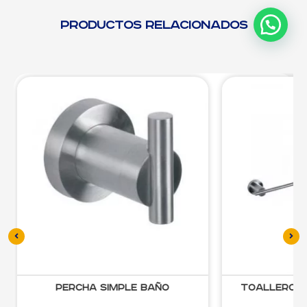
Productos relacionados
ercha Simple Baño
Toallero BA17 Inox / N