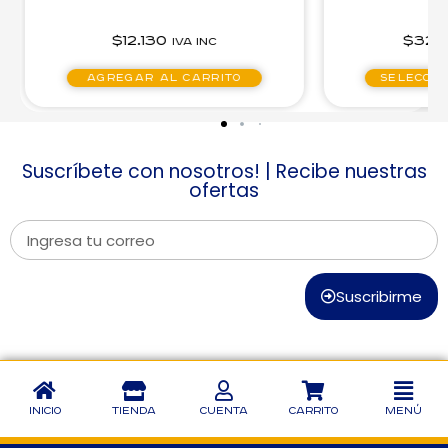
$
12.130
$
32.440
IVA inc
IVA inc
Agregar al carrito
Seleccionar opcione
Suscríbete con nosotros! | Recibe nuestras
ofertas
Suscribirme
Inicio
Tienda
Cuenta
Carrito
Menú