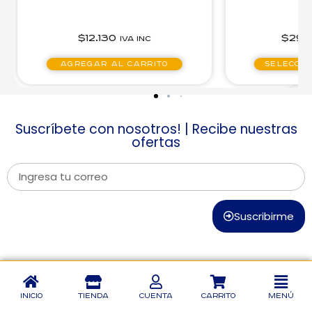
N
$
12.130
$
29.
IVA inc
Agregar al carrito
Seleccio
Suscríbete con nosotros! | Recibe nuestras
ofertas
Suscribirme
Inicio
Tienda
Cuenta
Carrito
Menú