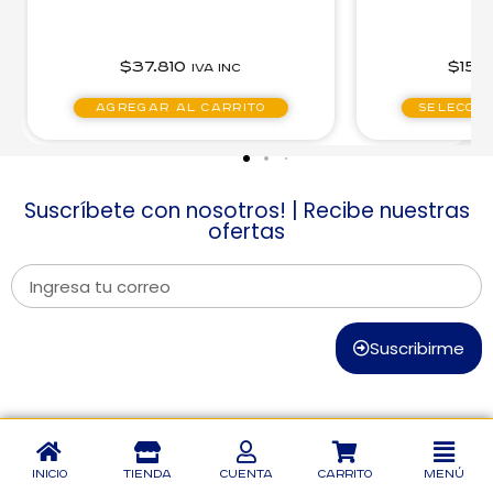
$
37.810
$
15.
IVA inc
Agregar al carrito
Seleccio
Suscríbete con nosotros! | Recibe nuestras
ofertas
Suscribirme
Inicio
Tienda
Cuenta
Carrito
Menú