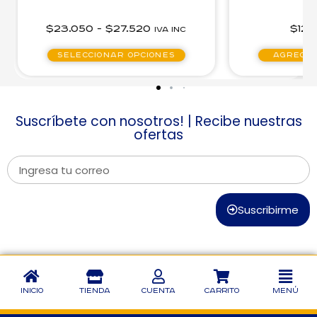
$
23.050
-
$
27.520
$
12.
IVA inc
Seleccionar opciones
Agregar
Suscríbete con nosotros! | Recibe nuestras
ofertas
Suscribirme
Inicio
Tienda
Cuenta
Carrito
Menú