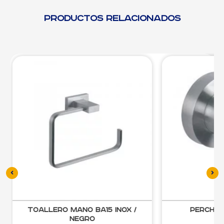
Productos relacionados
Toallero Mano BA15 Inox /
Percha 
Negro