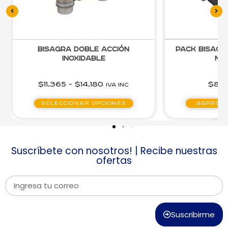
Bisagra doble acción
Pack Bisag
inoxidable
Neg
$
11.365
-
$
14.180
$
8.
IVA inc
Seleccionar opciones
Agregar
Suscríbete con nosotros! | Recibe nuestras
ofertas
Suscribirme