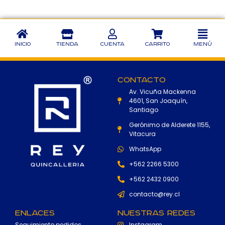
Inicio
Tienda
Cuenta
Carrito
Menú
Contacto
Av. Vicuña Mackenna
4601, San Joaquín,
Santiago
Gerónimo de Alderete 1155,
Vitacura
WhatsApp
+562 2266 5300
+562 2432 0900
contacto@rey.cl
Enlaces
Nuestras Redes
Seguimiento pedidos
Instagram