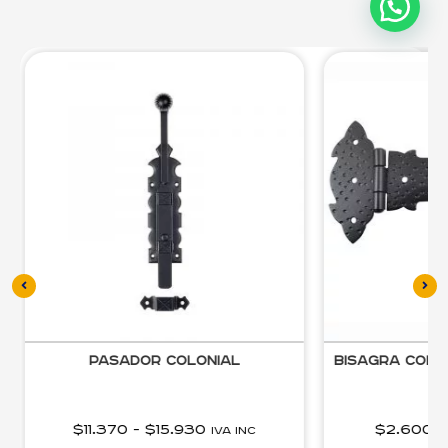
Pasador Colonial
Bisagra colo
$
11.370
-
$
15.930
$
2.600
-
IVA inc