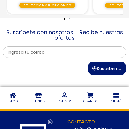
Seleccionar opciones
Seleccio
Suscríbete con nosotros! | Recibe nuestras
ofertas
Suscribirme
Inicio
Tienda
Cuenta
Carrito
Menú
Contacto
Av. Vicuña Mackenna