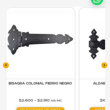
Bisagra colonial fierro negro
Aldabill
$
2.600
-
$
2.910
$
10.
IVA inc
Seleccionar opciones
Agregar