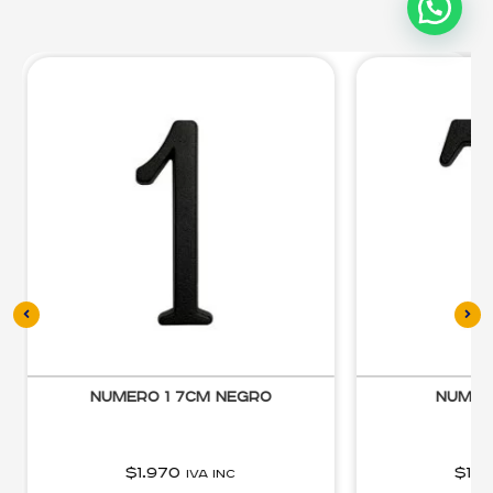
Numero 1 7cm negro
Numer
$
1.970
$
1.9
IVA inc