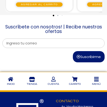
Agregar al carrito
Agregar
Suscríbete con nosotros! | Recibe nuestras
ofertas
Suscribirme
Inicio
Tienda
Cuenta
Carrito
Menú
Contacto
Av. Vicuña Mackenna