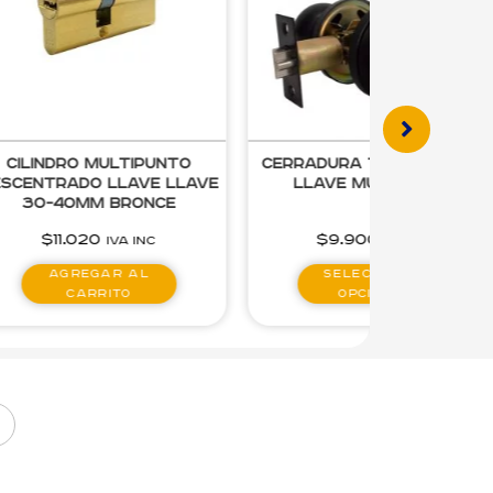
erradura tubular acc.
Cerradura Guantera
llave multipunto
Llave igualada
$
9.900
$
1.470
-
$
1.650
IVA inc
IVA inc
Seleccionar
Seleccionar
opciones
opciones