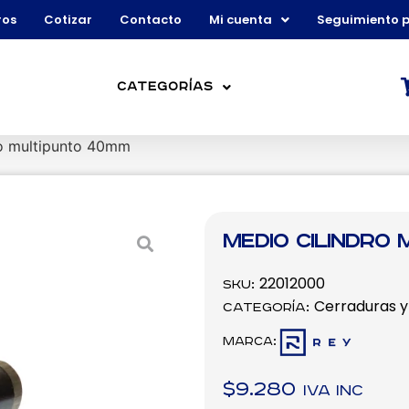
ros
Cotizar
Contacto
Mi cuenta
Seguimiento 
Categorías
ro multipunto 40mm
Medio cilindro
22012000
SKU:
Cerraduras y 
Categoría:
Marca:
$
9.280
IVA inc