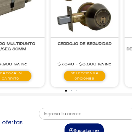
o de Seguridad
Cilindro Multipunto
C
Descentrado Llave llave
30-40mm Bronce
0
-
$
8.800
$
11.020
IVA inc
IVA inc
eleccionar
Agregar al
opciones
carrito
s ofertas
Suscribirme