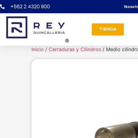
+562 2 4320 900
Nosot
Tienda
Inicio
/
Cerraduras y Cilindros
/ Medio cilind