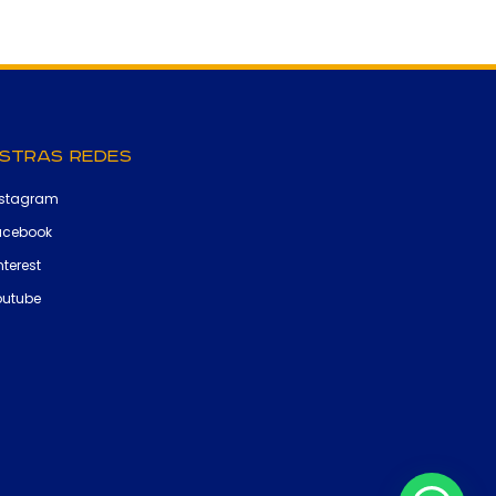
stras Redes
nstagram
acebook
nterest
outube