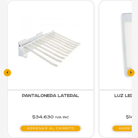
Pantalonera Lateral
Luz Led 
$
34.630
$
14.
IVA inc
Agregar al carrito
Agregar