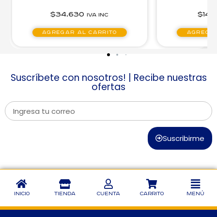
$
34.630
$
14.
IVA inc
Agregar al carrito
Agregar
Suscríbete con nosotros! | Recibe nuestras
ofertas
Suscribirme
Inicio
Tienda
Cuenta
Carrito
Menú