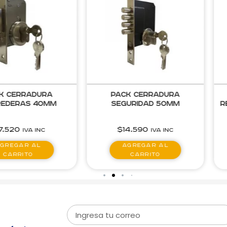
k cerradura
Pack cerradura
rederas 40mm
seguridad 50mm
R
17.520
$
14.590
IVA inc
IVA inc
gregar al
Agregar al
carrito
carrito