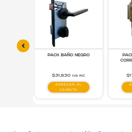
nce Pulido
Pack Baño Negro
Pac
cor
$
31.830
$
IVA inc
IVA inc
 al
Agregar al
A
to
carrito