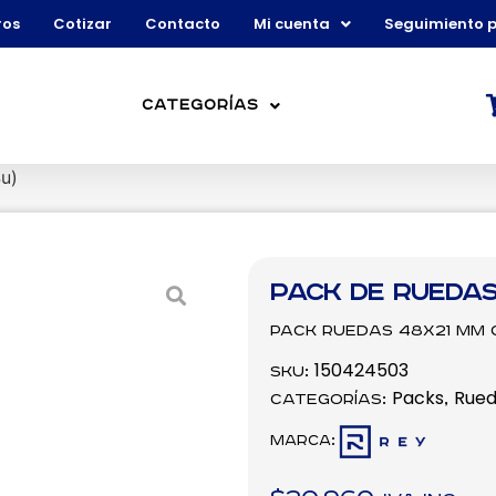
ros
Cotizar
Contacto
Mi cuenta
Seguimiento 
Categorías
u)
Pack de Ruedas
Pack Ruedas 48X21 mm C
150424503
SKU:
Packs
Rued
Categorías:
,
Marca: