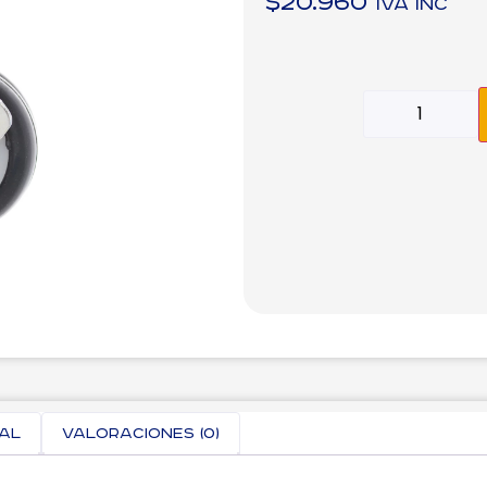
$
20.960
IVA inc
nal
Valoraciones (0)