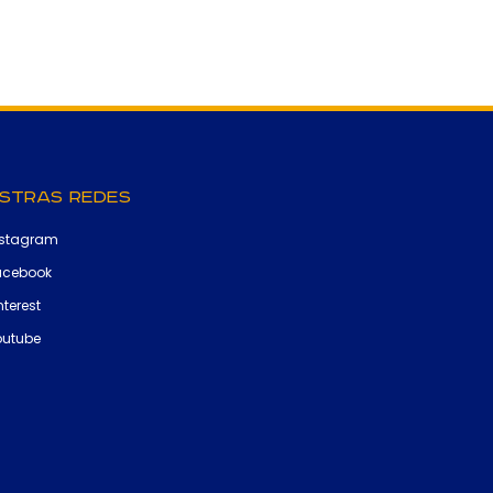
stras Redes
nstagram
acebook
nterest
outube