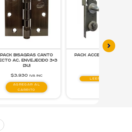
Pack Bisagras Canto
Pack acceso / oficina
ecto Ac. Envejecido 3×3
(3u)
$
3.930
IVA inc
Leer más
Agregar al
carrito