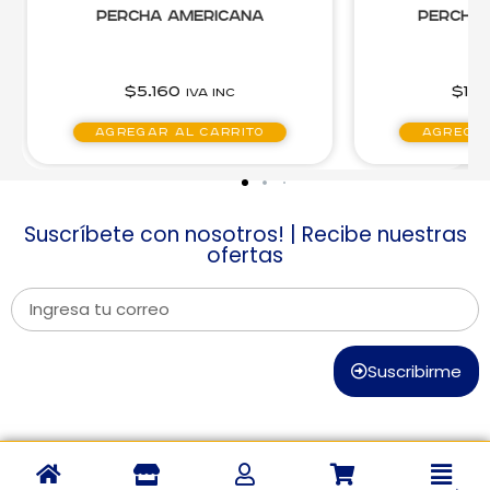
Percha Americana
Percha 
$
5.160
$
1.7
IVA inc
Agregar al carrito
Agregar
Suscríbete con nosotros! | Recibe nuestras
ofertas
Suscribirme