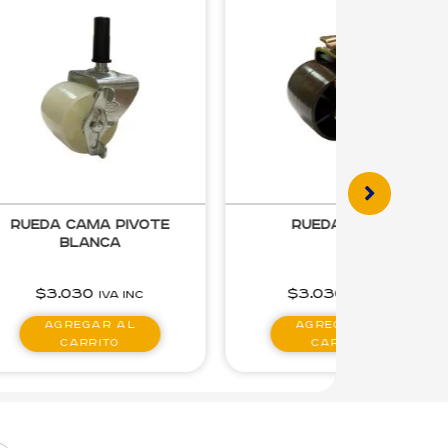
Rueda Cama
Rueda Giratoria Doble PU
$
3.030
$
3.500
-
$
4.220
IVA inc
IVA inc
Agregar al
Seleccionar
carrito
opciones