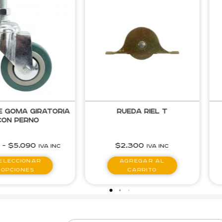
ueda riel T
Rueda Cama Pivote
Blanca
2.300
$
3.030
IVA inc
IVA inc
gregar al
Agregar al
carrito
carrito