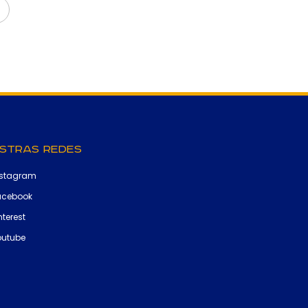
stras Redes
nstagram
acebook
nterest
outube