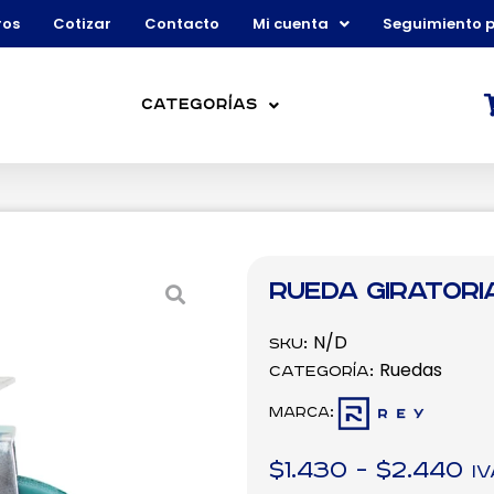
ros
Cotizar
Contacto
Mi cuenta
Seguimiento 
Categorías
Rueda Giratori
N/D
SKU:
Ruedas
Categoría:
Marca:
$
1.430
-
$
2.440
IV