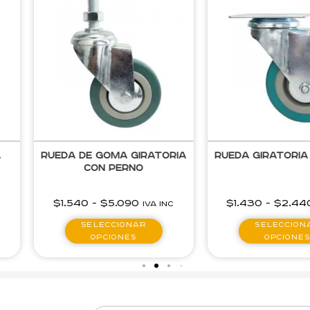
e Goma Giratoria
Rueda Giratoria de Goma
R
con Perno
-
$
5.090
$
1.430
-
$
2.440
IVA inc
IVA inc
eleccionar
Seleccionar
opciones
opciones