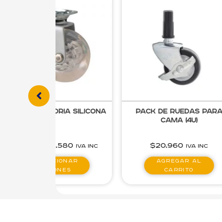
a Silicona
Pack de Ruedas para
Rueda d
Cama (4u)
580
$
20.960
$
1.540
IVA inc
IVA inc
onar
Agregar al
S
es
carrito