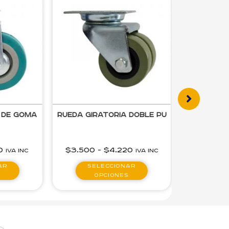
ueda Giratoria Doble PU
Rueda Giratoria con
Perno y Freno
$
3.500
-
$
4.220
$
2.960
-
$
5.510
IVA inc
IVA inc
Seleccionar
Seleccionar
opciones
opciones