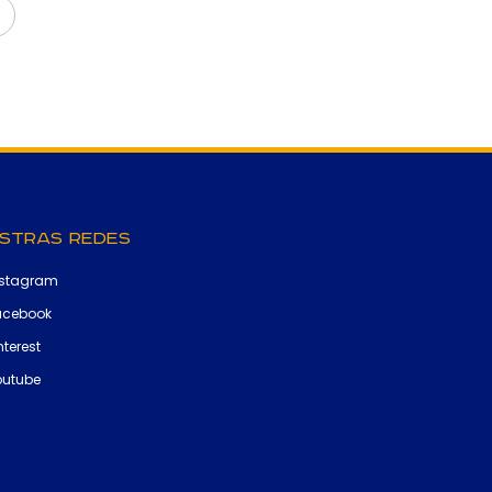
stras Redes
nstagram
acebook
nterest
outube