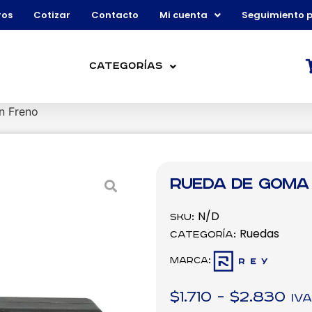
ros
Cotizar
Contacto
Mi cuenta
Seguimiento 
Categorías
n Freno
Rueda de Goma 
N/D
SKU:
Ruedas
Categoría:
Marca:
$
1.710
-
$
2.830
IVA