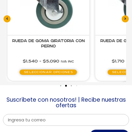
Rueda de Goma Giratoria con
Rueda de Go
Perno
$
1.540
-
$
5.090
$
1.710
-
IVA inc
Seleccionar opciones
Seleccio
Suscríbete con nosotros! | Recibe nuestras
ofertas