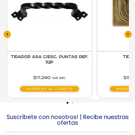
Tirador Asa c/Esc. Puntas Ref.
Tira
112P
$
17.290
$
5.9
IVA inc
Agregar al carrito
Agregar
Suscríbete con nosotros! | Recibe nuestras
ofertas