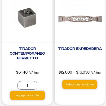
Tirador
Tirador Enredadera
Contemporáneo
Ferretto
$
6.140
$
12.600
-
$
16.030
IVA inc
IVA inc
Seleccionar opciones
Agregar al carrito