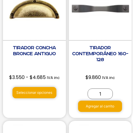
Tirador Concha
Tirador
Bronce Antiguo
Contemporáneo 160-
128
$
3.550
-
$
4.685
$
9.860
IVA inc
IVA inc
Seleccionar opciones
Agregar al carrito