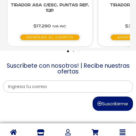
Tirador Asa c/Esc. Puntas Ref.
Tirador Jouan
112P
$
17.290
$
3.610
IVA inc
IVA
Agregar al carrito
Agregar al 
Suscríbete con nosotros! | Recibe nuestras
ofertas
Suscribirme