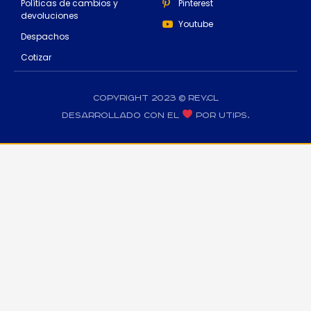
Políticas de cambios y
Pinterest
devoluciones
Youtube
Despachos
Cotizar
Copyright 2023 © rey.cl
Desarrollado con el
por Utips.