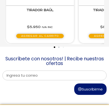
Tirador Baúl
Tirador
$
5.950
$
8.1
IVA inc
Agregar al carrito
Agregar
Suscríbete con nosotros! | Recibe nuestras
ofertas
Suscribirme