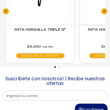
Pata Horquilla Triple 21″
Pata Horqu
$
9.310
$
7.4
IVA inc
Agregar al carrito
Agregar
Suscríbete con nosotros! | Recibe nuestras
ofertas
Suscribirme