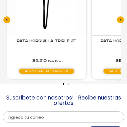
Pata Horquilla Triple 32″
Pata Horqu
$
15.290
$
7.4
IVA inc
Agregar al carrito
Agregar
Suscríbete con nosotros! | Recibe nuestras
ofertas