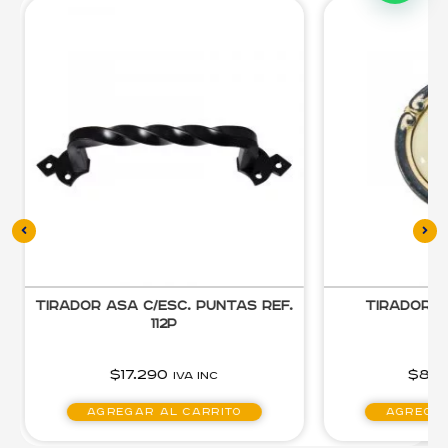
Tirador Asa c/Esc. Puntas Ref.
Tirador M
112P
$
17.290
$
8.
IVA inc
Agregar al carrito
Agregar