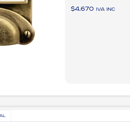
$
4.670
IVA inc
nal