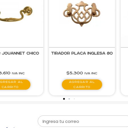
Placa Inglesa 80
Tirador 1007 Negro
5.300
$
8.170
IVA inc
IVA inc
gregar al
Agregar al
carrito
carrito