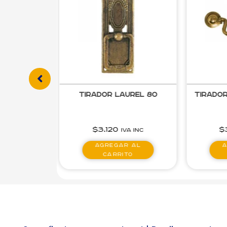
urel 80
Tirador Jouannet Chico
Tirador 
$
3.610
$
A inc
IVA inc
 al
Agregar al
A
to
carrito