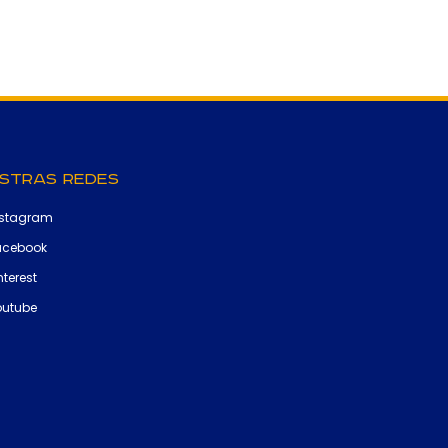
stras Redes
nstagram
acebook
nterest
outube