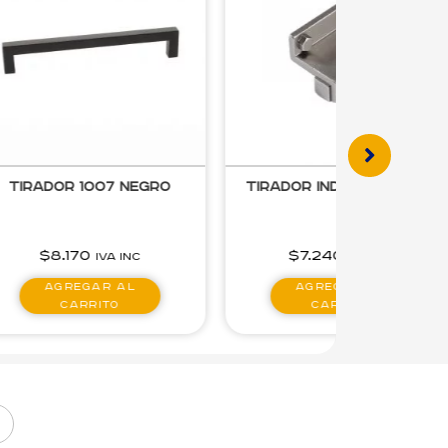
Tirador Industrial S32
Tirador Contemporáneo
160-128
$
7.240
$
9.860
IVA inc
IVA inc
Agregar al
Agregar al
carrito
carrito