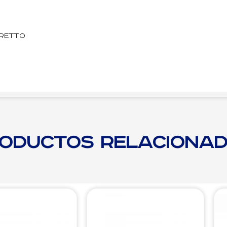
retto
oductos relaciona