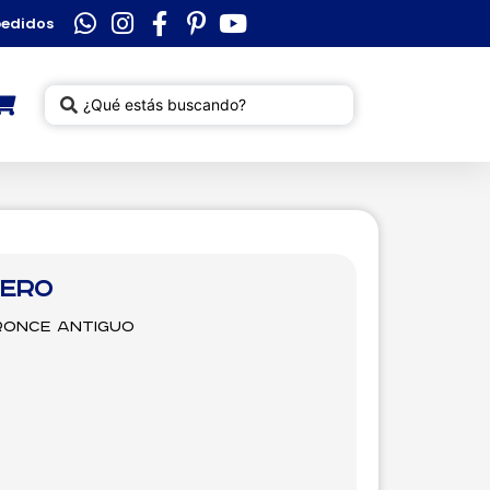
pedidos
tero
Bronce Antiguo