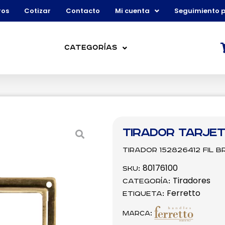
ros
Cotizar
Contacto
Mi cuenta
Seguimiento 
Categorías
Tirador Tarje
Tirador 152826412 FIL 
80176100
SKU:
Tiradores
Categoría:
Ferretto
Etiqueta:
Marca: